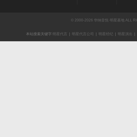
© 2000-2026 华纳音悦·明星基地 ALL R
本站搜索关键字:
明星代言
|
明星代言公司
|
明星经纪
|
明星演出
|