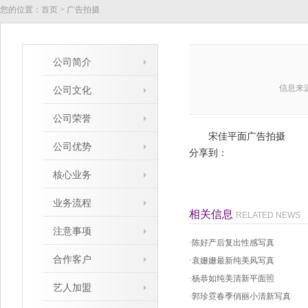
您的位置：
首页
>
广告拍摄
公司简介
信息来
公司文化
公司荣誉
宋佳平面广告拍摄
公司优势
分享到：
核心业务
业务流程
相关信息
RELATED NEWS
注意事项
·
陈好产后复出性感写真
合作客户
·
袁姗姗最新纯美风写真
·
杨恭如纯美清新平面照
艺人加盟
·
郭珍霓春季俏丽小清新写真