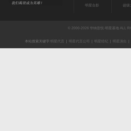
·
明星合影
·
超级
© 2000-2026 华纳音悦·明星基地 ALL R
本站搜索关键字:
明星代言
|
明星代言公司
|
明星经纪
|
明星演出
|