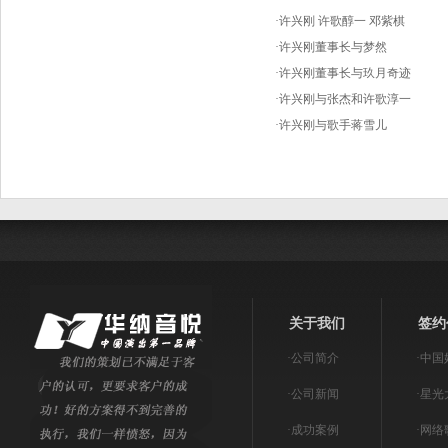
·
许兴刚 许歌醇一 邓紫棋
·
许兴刚董事长与梦然
·
许兴刚董事长与玖月奇迹
·
许兴刚与张杰和许歌淳一
·
许兴刚与歌手蒋雪儿
关于我们
签约
·
公司简介
·
中国
·
公司新闻
·
星光
·
成功案例
·
网络