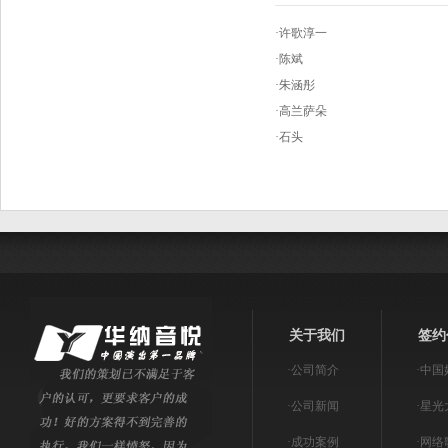
·
许歌淳一
·
陈斌
·
朱涵彤
·
高兰萨朵
·
石头
关于我们
签约
·
公司简介
·
中国
·
公司新闻
·
星光
·
成功案例
·
网络