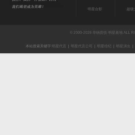
·
明星合影
·
超级
© 2000-2026 华纳音悦·明星基地 ALL R
本站搜索关键字:
明星代言
|
明星代言公司
|
明星经纪
|
明星演出
|