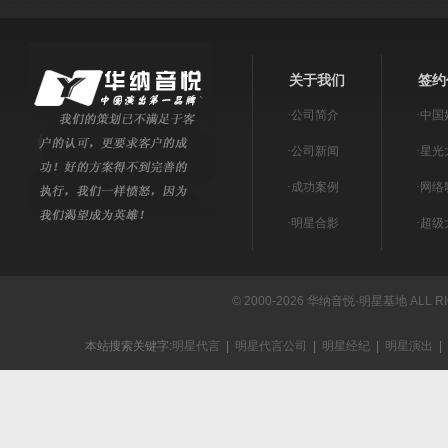
关于我们
签约
·
公司简介
·
中国
·
公司新闻
·
星光
·
成功案例
·
网络
·
明星合影
·
超级
© 2000-2026 华纳音悦·明星基地 ALL R
本站搜索关键字:
明星代言
|
明星代言公司
|
明星经纪
|
明星演出
|