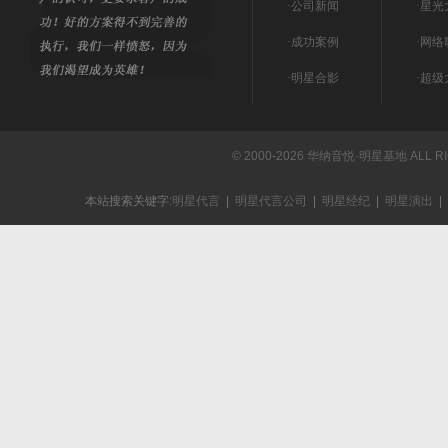
·
公司新闻
·
星光
·
成功案例
·
网络
·
明星合影
·
超级
© 2000-2026 华纳音悦·明星基地 ALL R
本站搜索关键字:
明星代言
|
明星代言公司
|
明星经纪
|
明星演出
|