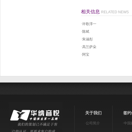
相关信息
RELATED NEWS
·
许歌淳一
·
陈斌
·
朱涵彤
·
高兰萨朵
·
阿宝
关于我们
签约
·
公司简介
·
中国