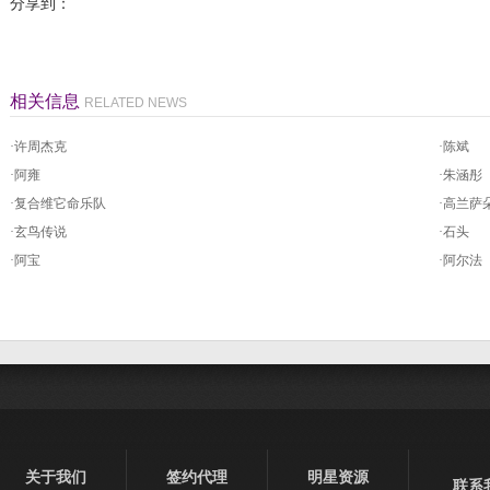
分享到：
相关信息
RELATED NEWS
·
许周杰克
·
陈斌
·
阿雍
·
朱涵彤
·
复合维它命乐队
·
高兰萨
·
玄鸟传说
·
石头
·
阿宝
·
阿尔法
关于我们
签约代理
明星资源
联系