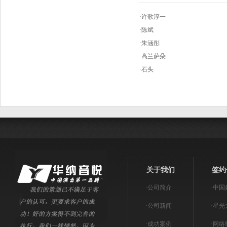
·
许歌淳一
·
陈斌
·
朱涵彤
·
高兰萨朵
·
石头
关于我们
签约
·
公司简介
·
中国
·
公司新闻
·
星光
·
成功案例
·
网络