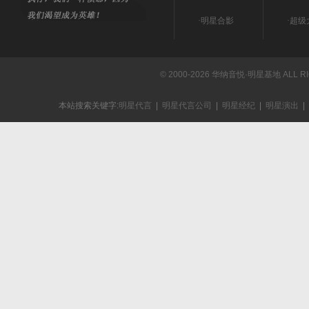
·
明星合影
·
超级
© 2000-2026 华纳音悦·明星基地 ALL R
本站搜索关键字:
明星代言
|
明星代言公司
|
明星经纪
|
明星演出
|